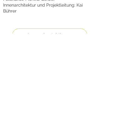
Innenarchitektur und Projektleitung: Kai
Bührer
Lumm kontaktieren
zurück
Impressum
Datenschutz
AGB